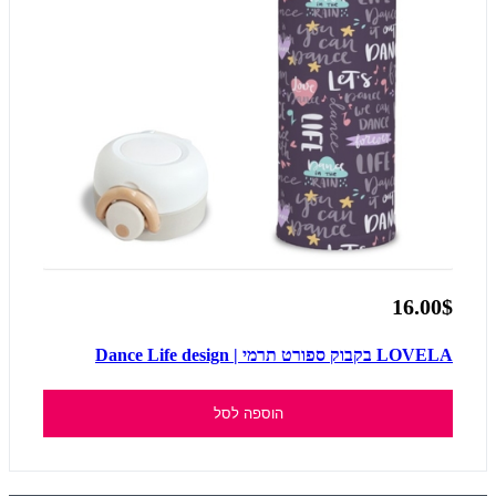
16.00$
LOVELA בקבוק ספורט תרמי | Dance Life design
הוספה לסל