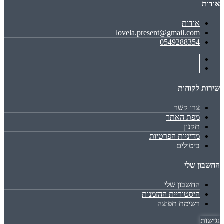
אודות
אודות
lovela.present@gmail.com
0549288354
שירות לקוחות
צרו קשר
מפת האתר
תקנון
מדיניות הפרטיות
ביטולים
החשבון שלי
החשבון שלי
היסטוריית ההזמנות
רשימת תפוצה
נגישות