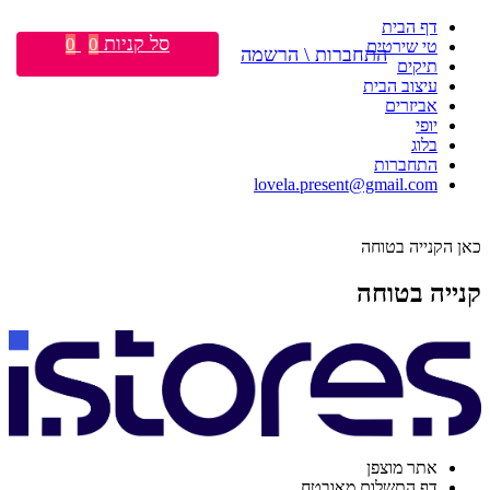
דף הבית
סל קניות
0
0
טי שירטים
התחברות \ הרשמה
תיקים
עיצוב הבית
אביזרים
יופי
בלוג
התחברות
lovela.present@gmail.com
כאן הקנייה בטוחה
קנייה בטוחה
אתר מוצפן
דף התשלום מאובטח