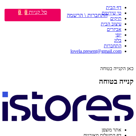
דף הבית
סל קניות
0
0
טי שירטים
התחברות \ הרשמה
תיקים
עיצוב הבית
אביזרים
יופי
בלוג
התחברות
lovela.present@gmail.com
כאן הקנייה בטוחה
קנייה בטוחה
אתר מוצפן
דף התשלום מאובטח