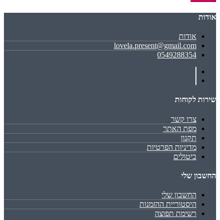
אודות
אודות
lovela.present@gmail.com
0549288354
שירות לקוחות
צרו קשר
מפת האתר
תקנון
מדיניות הפרטיות
ביטולים
החשבון שלי
החשבון שלי
היסטוריית ההזמנות
רשימת תפוצה