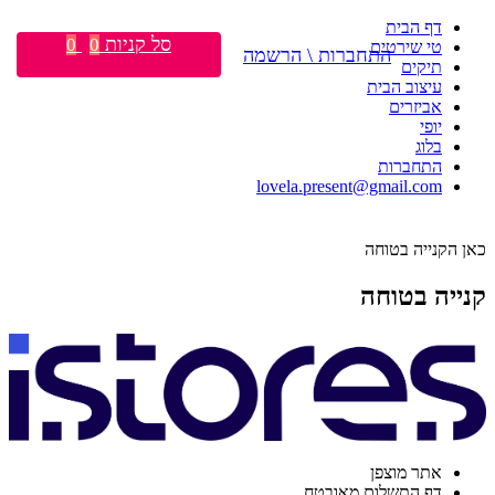
דף הבית
סל קניות
0
0
טי שירטים
התחברות \ הרשמה
תיקים
עיצוב הבית
אביזרים
יופי
בלוג
התחברות
lovela.present@gmail.com
כאן הקנייה בטוחה
קנייה בטוחה
אתר מוצפן
דף התשלום מאובטח